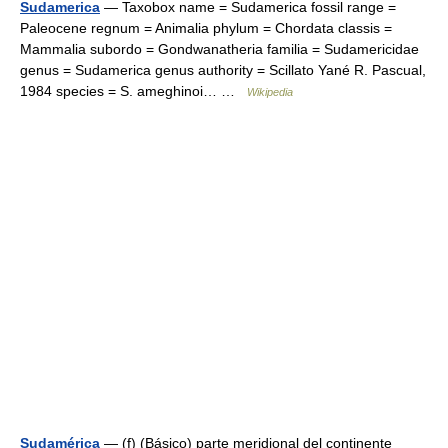
Sudamerica
— Taxobox name = Sudamerica fossil range =
Paleocene regnum = Animalia phylum = Chordata classis =
Mammalia subordo = Gondwanatheria familia = Sudamericidae
genus = Sudamerica genus authority = Scillato Yané R. Pascual,
1984 species = S. ameghinoi… …
Wikipedia
Sudamérica
— (f) (Básico) parte meridional del continente