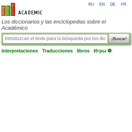
RU
EN
DE
FR
es-academic.com
Los diccionarios y las enciclopedias sobre el
Académico
¡Buscar!
interpretaciones
Traducciones
libros
Игры ⚽